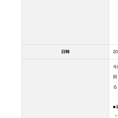
日時
2
今
田
る
■
『