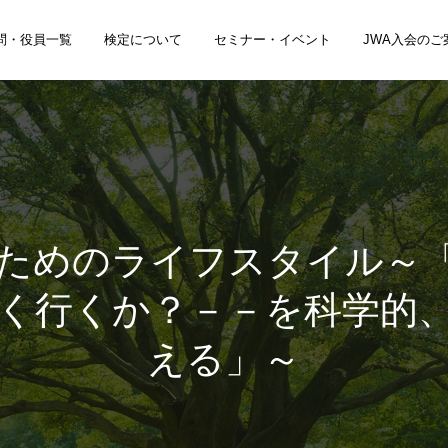
問・役員一覧
検定について
セミナー・イベント
JWA入会のご
ためのライフスタイル～
く行くか？－－を科学的
える」～