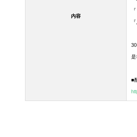
『
内容
『
3
是
■
ht