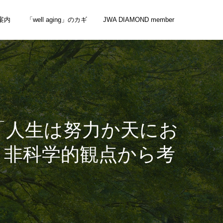
案内
「well aging」のカギ
JWA DIAMOND member
「人生は努力か天にお
、非科学的観点から考