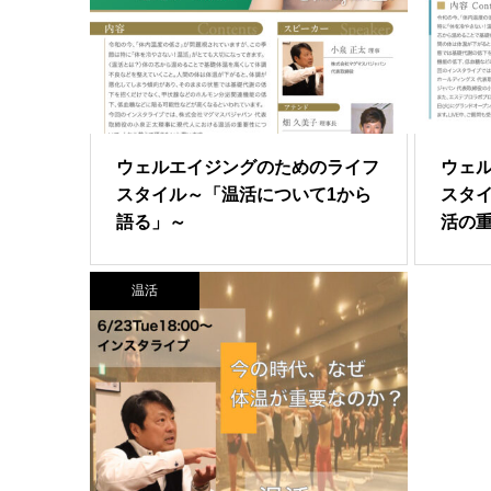
ウェルエイジングのためのライフ
ウェ
スタイル～「温活について1から
スタ
語る」～
活の重
温活