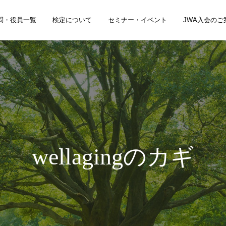
問・役員一覧
検定について
セミナー・イベント
JWA入会のご
wellagingのカギ