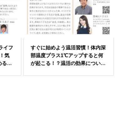
ライフ
すぐに始めよう温活習慣！体内深
！気
部温度プラス1℃アップすると何
める…
が起こる！？温活の効果につい
て…