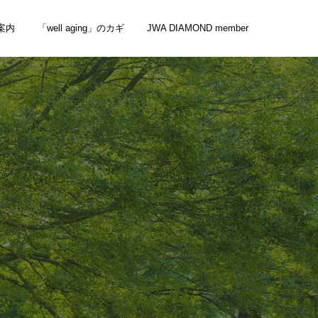
案内
「well aging」のカギ
JWA DIAMOND member