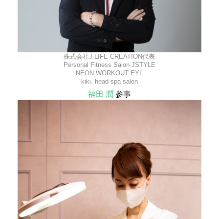
株式会社J-LIFE CREATION代表
Personal Fitness Salon JSTYLE
NEON WORKOUT EYL
kiki. head spa salon
福田 潤
参事