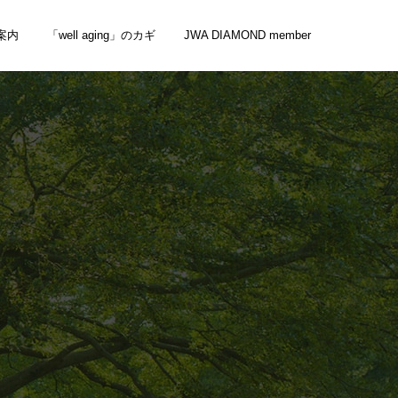
案内
「well aging」のカギ
JWA DIAMOND member
）