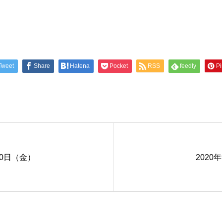
Tweet
Share
Hatena
Pocket
RSS
feedly
Pi
20日（金）
2020