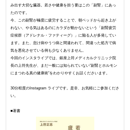
み出す大切な臓器。若さや健康を担う要はこの「副腎」にあっ
たのです。
今、この副腎が極度に疲労することで、朝ベッドから起き上が
れない、やる気はあるのにカラダが動かないという「副腎疲労
症候群（アドレナル・ファティーグ）」に陥る人が多発してい
ます。また、怠け病やうつ病と間違われて、間違った処方で病
気を悪化させている例も少なくありません。
今回のインスタライブでは、銀座上符メディカルクリニック院
長の上符先生が、まだ一般には知られていない“副腎とホルモン
にまつわる真の健康術”をわかりやすくお話くださいます。
30分程度のInstagram ライブです。是非、お気軽にご参加くださ
い。
■著書