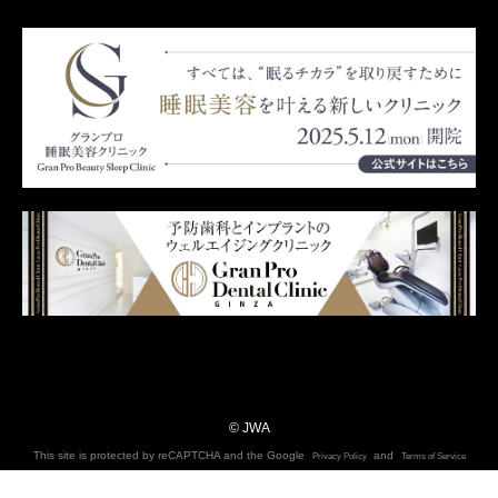
© JWA
This site is protected by reCAPTCHA and the Google
and
Privacy Policy
Terms of Service
apply.