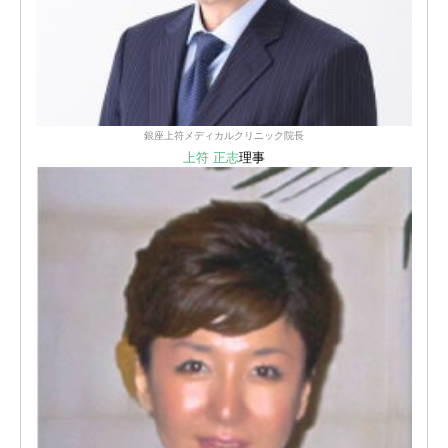
銀座上符メディカルクリニック院長
上符 正志
理事