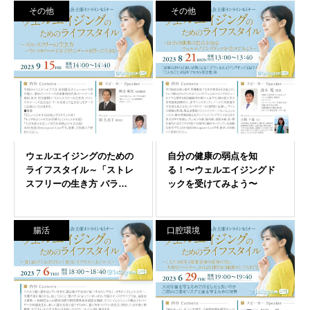
その他
その他
腸活
口腔環境