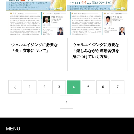
1
2
3
4
5
6
7
MENU